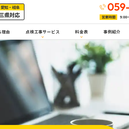
059
・愛知・岐阜
三県対応
営業時間
9:00
る理由
点検工事サービス
料金表
事例紹介