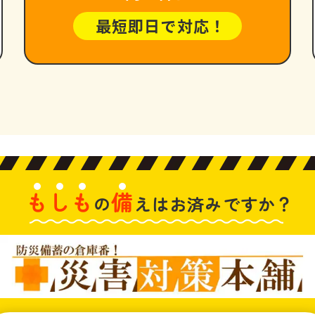
最短即日で対応！
も
し
も
備
の
えは
お済みですか？