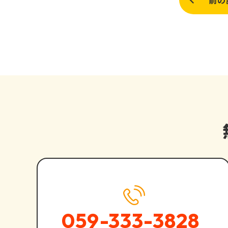
前の
059-333-3828